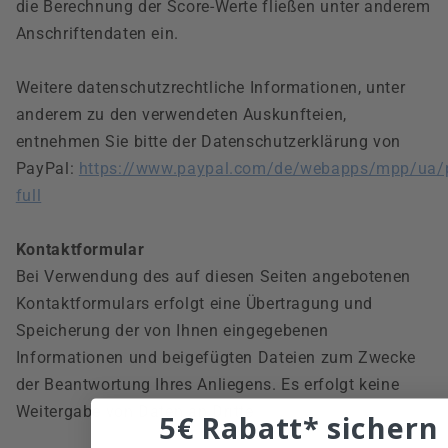
die Berechnung der Score-Werte fließen unter anderem
Anschriftendaten ein.
Weitere datenschutzrechtliche Informationen, unter
anderem zu den verwendeten Auskunfteien,
entnehmen Sie bitte der Datenschutzerklärung von
PayPal:
https://www.paypal.com/de/webapps/mpp/ua/p
full
Kontaktformular
Bei Verwendung des auf diesen Seiten angebotenen
Kontaktformulars erfolgt eine Übertragung und
Speicherung der von Ihnen eingegebenen
Informationen und beigefügten Dateien zum Zwecke
der Beantwortung Ihres Anliegens. Es erfolgt keine
Weitergabe von Daten an Dritte.
5€ Rabatt* sichern