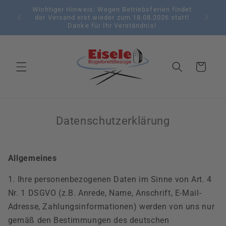
Direkt
Wichtiger Hinweis: Wegen Betriebsferien findet
Bügel
zum
der Versand erst wieder zum 18.08.2026 statt!
Auswahl
Inhalt
Danke für Ihr Verständnis!
Warenkorb
Datenschutzerklärung
Allgemeines
1. Ihre personenbezogenen Daten im Sinne von Art. 4
Nr. 1 DSGVO (z.B. Anrede, Name, Anschrift, E-Mail-
Adresse, Zahlungsinformationen) werden von uns nur
gemäß den Bestimmungen des deutschen