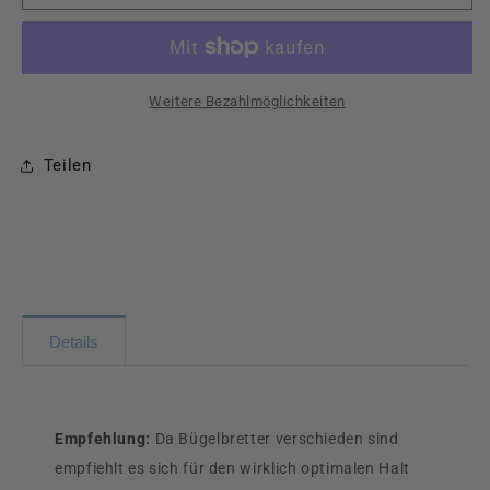
Bügelbrettbezug
Bügelbrettbezug
140x40
140x40
Relax
Relax
Grün
Grün
Weitere Bezahlmöglichkeiten
Teilen
Details
Empfehlung:
Da Bügelbretter verschieden sind
empfiehlt es sich für den wirklich optimalen Halt