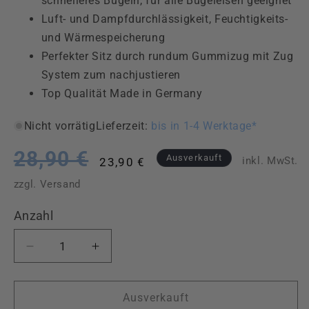
schnelleres Bügeln, für alle Bügeleisen geeignet
Luft- und Dampfdurchlässigkeit, Feuchtigkeits-
und Wärmespeicherung
Perfekter Sitz durch rundum Gummizug mit Zug
System zum nachjustieren
Top Qualität Made in Germany
Nicht vorrätig
Lieferzeit:
bis in 1-4 Werktage*
28,90 €
Normaler
Verkaufspreis
Ausverkauft
inkl. MwSt.
23,90 €
Preis
zzgl. Versand
Anzahl
Anzahl
Verringere
Erhöhe
die
die
Menge
Menge
für
für
Ausverkauft